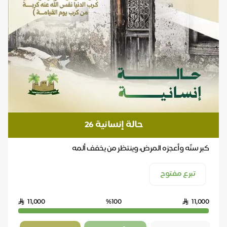
حالة إنسانية 26
كبر سنّه وأعجزه المرض، وينتظر من يخفف ألمه
تبرع مفتوح
11,000
%100
11,000