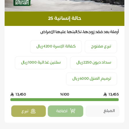
حالة إنسانية 25
أرملة بعد فقد زوجها، تكالبتها عليها الامراض
تبرع مفتوح
كفالة الاسرة 4200 ريال
سداد ديون 2250 ريال
سلتين غذائية 1000 ريال
ترميم المنزل 6000 ريال
13,450
%100
13,455
اضافة
تبرع