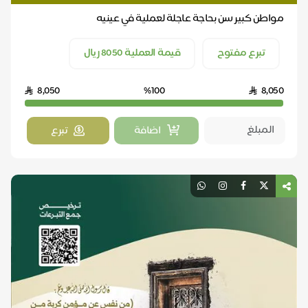
مواطن كبير سن بحاجة عاجلة لعملية في عينيه
تبرع مفتوح
قيمة العملية 8050 ريال
8,050
%100
8,050
اضافة
تبرع