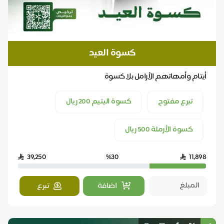
كسوة العيد
أيتام وأمهاتهم الأرامل بلا كسوة
تبرع مفتوح
كسوة اليتيم 200 ريال
كسوة الأرملة 500 ريال
39,250
%30
11,898
اضافة
تبرع