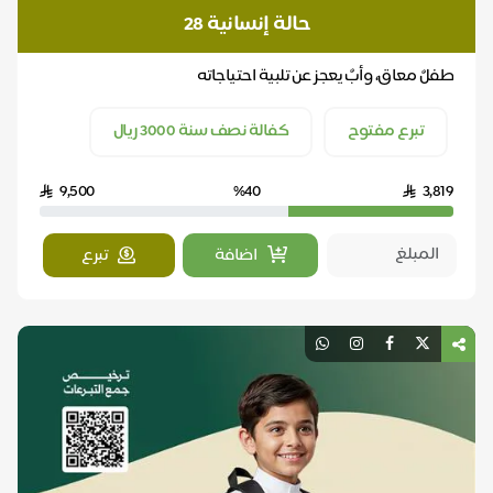
حالة إنسانية 28
طفلٌ معاق، وأبٌ يعجز عن تلبية احتياجاته
تبرع مفتوح
كفالة نصف سنة 3000 ريال
9,500
%40
3,819
اضافة
تبرع