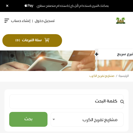
×
يمكنك التبرع باستخدام (أبل باي) باستخدام متصفح سفاري
تسجيل دخول
|
إنشاء حساب
سلة التبرعات
)
0
(
تبرع سريع
الرئيسية
مشاريع تفريج الكرب
Select
بحث
مشاريع تفريج الكرب
Category