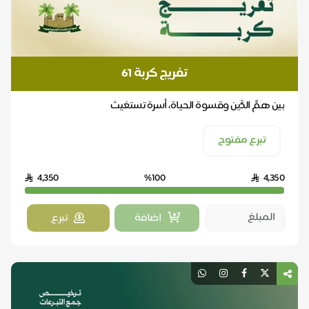
تفريج كربة 61
بين همِّ الدَّين وقسوة الحياة، أسرة تستغيث
تبرع مفتوح
4,350
%100
4,350
اضافة
تبرع