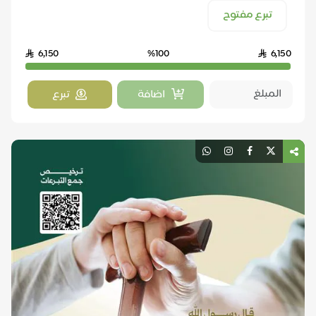
تبرع مفتوح
6,150
%100
6,150
اضافة
تبرع