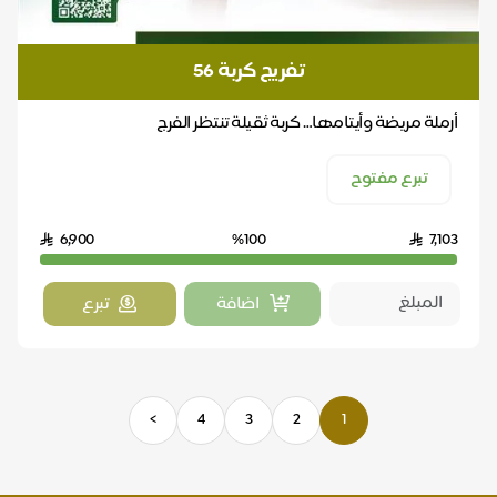
تفريج كربة 56
أرملة مريضة وأيتامها… كربة ثقيلة تنتظر الفرج
تبرع مفتوح
6,900
%100
7,103
اضافة
تبرع
>
4
3
2
1