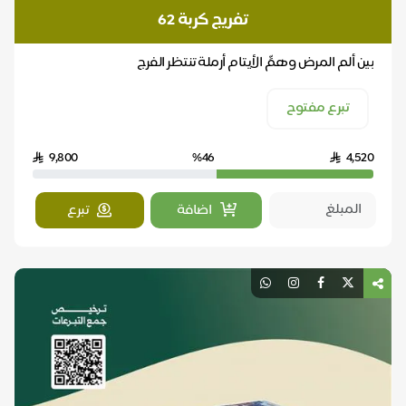
تفريج كربة 62
بين ألم المرض وهمِّ الأيتام أرملة تنتظر الفرج
تبرع مفتوح
9,800
%46
4,520
اضافة
تبرع