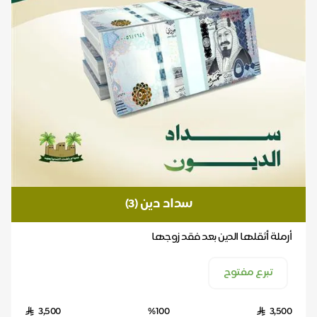
سداد دين (3)
أرملة أثقلها الدين بعد فقد زوجها
تبرع مفتوح
3,500
%100
3,500