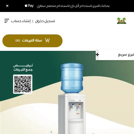
×
يمكنك التبرع باستخدام (أبل باي) باستخدام متصفح سفاري
تسجيل دخول
|
إنشاء حساب
سلة التبرعات
)
0
(
تبرع سريع