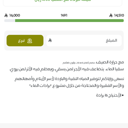
16,000
%91
14,510
تبرع
مع حرارة الصيف،
ساهم بأفضل الصدقات وأروي ظمأهم
سقيا الماء، يتضاعف فيه الأجر لمن يسقي، ويعظم فيه الأثر لمن يروي.
نسعى وإياكم لتوفير المياه النقية والباردة لأسر الأيتام وأمهاتهم
والأسر الفقيرة والمحتاجة من خلال مشروع *برادات الماء*
▪️الأحتياج 16 برادة