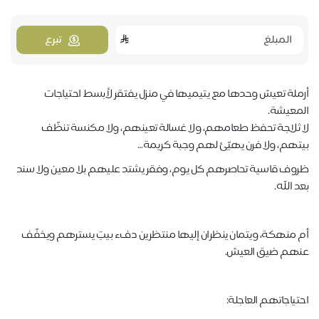
تبرع
أرملة تعيش وحدها مع يتيميها في منزل يفتقر لأبسط احتياجات
المعيشة.
لا ثلاجة تحفظ طعامهم، ولا غسالة تعينهم، ولا مكنسة تنظّف
بيتهم، ولا فرن يهيّئ لهم وجبة كريمة…
ظروف قاسية تحاصرهم كل يوم، وفقر يشتد عليهم بلا معين ولا سند
بعد الله.
أم منهكة، ويتمان ينظران إليها منتظرين دفء بيتٍ يسترهم ويخفّف
عنهم ضيق العيش.
احتياجاتهم العاجلة: