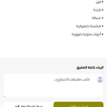
▪️ فرن
▪️ ثلاجة
▪️ غسالة
▪️ مكنسة كهربائية
▪️ أدوات منزلية ضرورية
الرجاء كتابة التعليق
إرسل سؤالك
سجل لدينا ليصل الرد