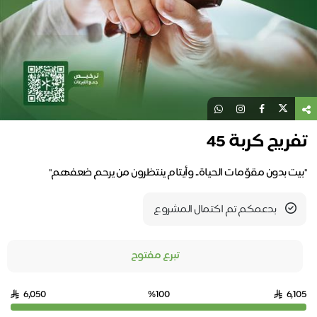
تفريج كربة 45
"بيت بدون مقوّمات الحياة.. وأيتام ينتظرون من يرحم ضعفهم"
بدعمكم تم اكتمال المشروع
تبرع مفتوح
6,050
%100
6,105