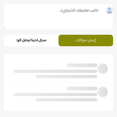
إرسل سؤالك
سجل لدينا ليصل الرد