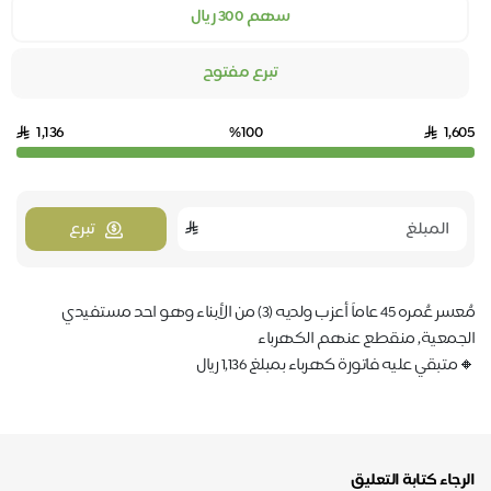
سهم 300 ريال
تبرع مفتوح
1,136
%100
1,605
تبرع
مُعسر عُمره 45 عاماً أعزب ولديه (3) من الأبناء وهو احد مستفيدي
الجمعية, منقطع عنهم الكهرباء
🔸متبقي عليه فاتورة كهرباء بمبلغ 1,136 ريال
الرجاء كتابة التعليق