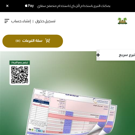
×
يمكنك التبرع باستخدام (أبل باي) باستخدام متصفح سفاري
تسجيل دخول
|
إنشاء حساب
سلة التبرعات
)
0
(
تبرع سريع