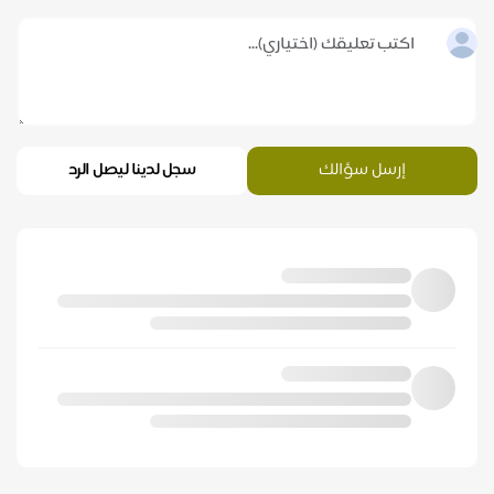
إرسل سؤالك
سجل لدينا ليصل الرد