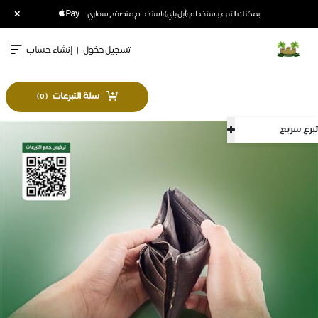
×
يمكنك التبرع باستخدام (أبل باي) باستخدام متصفح سفاري
تسجيل دخول
|
إنشاء حساب
سلة التبرعات
)
0
(
تبرع سريع