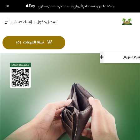
×
يمكنك التبرع باستخدام (أبل باي) باستخدام متصفح سفاري
تسجيل دخول
|
إنشاء حساب
سلة التبرعات
)
0
(
تبرع سريع