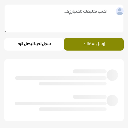
إرسل سؤالك
سجل لدينا ليصل الرد