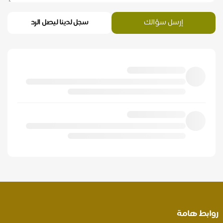
إرسل سؤالك
سجل لدينا ليصل الرد
روابط هامة