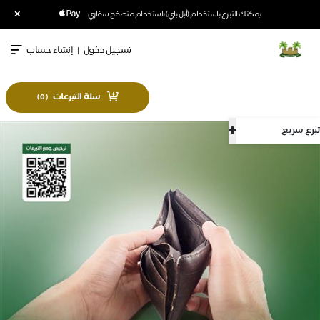
×
يمكنك التبرع باستخدام (أبل باي) باستخدام متصفح سفاري
تسجيل دخول
|
إنشاء حساب
سلة التبرعات
)
0
(
تبرع سريع