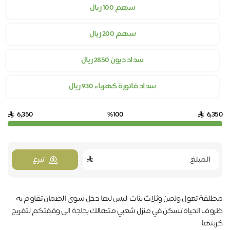
سهم 100 ريال
سهم 200 ريال
سداد ديون 2850 ريال
سداد فاتورة كهرباء 930 ريال
6,350
%100
6,350
تبرع
مطلقة تعول ولدين وثلاث بنات ليس لها دخل سوى الضمان تقاوم به
ظروف الحياة تسكن في منزل شعبي متهالك بحاجة الى وقفتكم لتفريج
كربتها