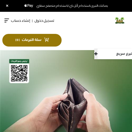
×
يمكنك التبرع باستخدام (أبل باي) باستخدام متصفح سفاري
تسجيل دخول
|
إنشاء حساب
سلة التبرعات
)
0
(
تبرع سريع